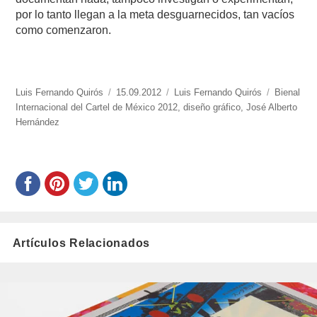
por lo tanto llegan a la meta desguarnecidos, tan vacíos
como comenzaron.
https://www.experimenta.es/author/luis-
Luis Fernando Quirós
Publicado
15.09.2012
Categorías
Luis Fernando Quirós
Etiquetas
Bienal
fernando-
Internacional del Cartel de México 2012
el
,
diseño gráfico
,
José Alberto
quiros/
Hernández
Artículos Relacionados