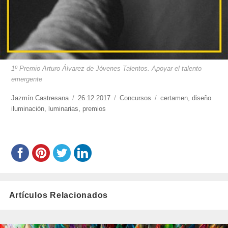
1º Premio Arturo Álvarez de Jóvenes Talentos. Apoyar el talento
emergente
https://www.experimenta.es/author/jazmin-
Jazmín Castresana
Publicado
26.12.2017
Categorías
Concursos
Etiquetas
certamen
,
diseño
castresana/
iluminación
,
luminarias
el
,
premios
Artículos Relacionados