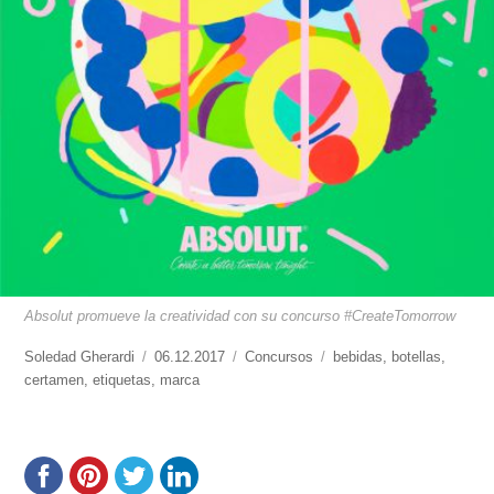
Absolut promueve la creatividad con su concurso #CreateTomorrow
https://www.experimenta.es/author/soledad-
Soledad Gherardi
Publicado
06.12.2017
Categorías
Concursos
Etiquetas
bebidas
,
botellas
,
gherardi/
certamen
,
etiquetas
,
el
marca