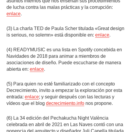
asuntos internos que nos enseñan sus procedimientos
de lucha contra las malas prácticas y la corrupción:
enlace
.
(3) La charla TED de Paula Scher titulada «Great design
is serious, no solemn» está disponible en:
enlace
.
(4) READYMUSIC es una lista en Spotify concebida en
Navidades de 2018 para animar a miembros de
asociaciones de diseño. Puede escucharse de manera
abierta en:
enlace
.
(5) Para quien no esté familiarizado con el concepto
Decrecimiento, invito a empezar la exploración por esta
entrada:
enlace
; y seguir después con las lecturas y
vídeos que el blog
decrecimiento.info
nos propone.
(6) La 34 edición del Pechakucha Night València
celebrada en abril de 2021 en Las Naves contó con una
ponencia del arquitecto y diseñador Juli Capella titulada