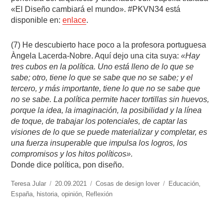
«El Diseño cambiará el mundo». #PKVN34 está
disponible en:
enlace
.
(7) He descubierto hace poco a la profesora portuguesa
Àngela Lacerda-Nobre. Aquí dejo una cita suya:
«
Hay
tres cubos en la política. Uno está lleno de lo que se
sabe; otro, tiene lo que se sabe que no se sabe; y el
tercero, y más importante, tiene lo que no se sabe que
no se sabe. La política permite hacer tortillas sin huevos,
porque la idea, la imaginación, la posibilidad y la línea
de toque, de trabajar los potenciales, de captar las
visiones de lo que se puede materializar y completar, es
una fuerza insuperable que impulsa los logros, los
compromisos y los hitos políticos».
Donde dice política, pon diseño.
https://www.experimenta.es/author/teresa-
Teresa Jular
Publicado
20.09.2021
Categorías
Cosas de design lover
Etiquetas
Educación
,
jular/
España
,
historia
el
,
opinión
,
Reflexión