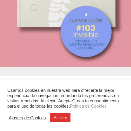
Experimenta
Usamos cookies en nuestra web para ofrecerte la mejor
C/ Investigación, 7
experiencia de navegación recordando tus preferencias en
visitas repetidas. Al elegir "Aceptar", das tu consentimiento
28906 Getafe (Madrid)
para el uso de todas las cookies.
Política de Cookies
T. +34 91 6846116
Ajustes de Cookies
Aceptar
Legales
Aviso legal