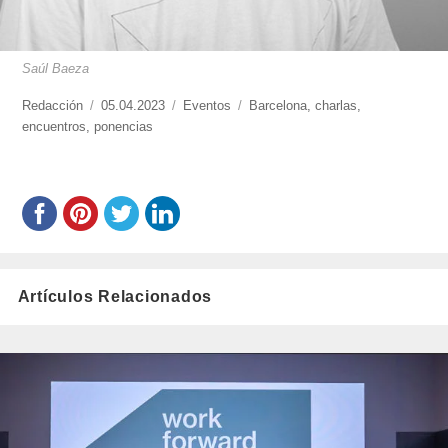
Saúl Baeza
https://www.experimenta.es/author/redaccion/
Redacción
Publicado
05.04.2023
Categorías
Eventos
Etiquetas
Barcelona
,
charlas
,
encuentros
,
ponencias
el
Artículos Relacionados