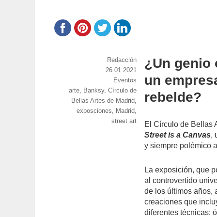
¿Un genio 
https://www.experimenta.es/author/red
Redacción
Publicado
26.01.2021
un empresa
el
Categorías
Eventos
Etiquetas
arte
,
Banksy
,
Círculo de
rebelde?
Bellas Artes de Madrid
,
exposciones
,
Madrid
,
street art
El Círculo de Bellas 
Street is a Canvas
,
y siempre polémico ar
La exposición, que p
al controvertido univ
de los últimos años, 
creaciones que inclu
diferentes técnicas: ó