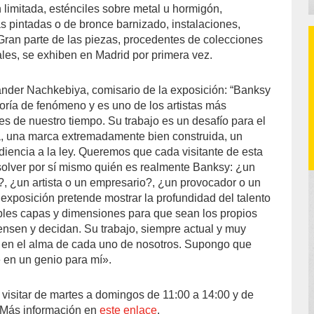
n limitada, esténciles sobre metal u hormigón,
as pintadas o de bronce barnizado, instalaciones,
 Gran parte de las piezas, procedentes de colecciones
ales, se exhiben en Madrid por primera vez.
nder Nachkebiya, comisario de la exposición: “Banksy
goría de fenómeno y es uno de los artistas más
tes de nuestro tiempo. Su trabajo es un desafío para el
a, una marca extremadamente bien construida, un
diencia a la ley. Queremos que cada visitante de esta
olver por sí mismo quién es realmente Banksy: ¿un
, ¿un artista o un empresario?, ¿un provocador o un
exposición pretende mostrar la profundidad del talento
ples capas y dimensiones para que sean los propios
iensen y decidan. Su trabajo, siempre actual y muy
a en el alma de cada uno de nosotros. Supongo que
e en un genio para mí».
visitar de martes a domingos de 11:00 a 14:00 y de
. Más información en
este enlace
.