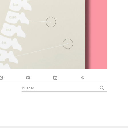
Instagram
YouTube
LinkedIn
Contacto
BUSCA
Buscar
por: