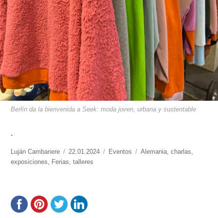
Berlín da la bienvenida a Seek: moda joven, urbana y sustentable
.
https://www.experimenta.es/author/lujan-
Luján Cambariere
Publicado
22.01.2024
Categorías
Eventos
Etiquetas
Alemania
,
charlas
,
cambariere/
exposiciones
,
Ferias
el
,
talleres