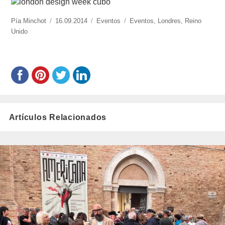
https://www.experimenta.es/author/pia/
Pía Minchot
Publicado
16.09.2014
Categorías
Eventos
Etiquetas
Eventos
,
Londres
,
Reino
Unido
el
Artículos Relacionados