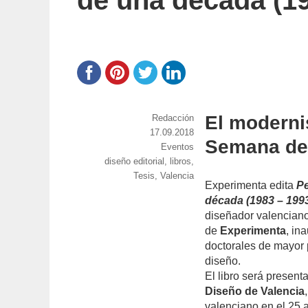
de una década (19
El moderni
https://www.experimenta.es/author/red
Redacción
Publicado
17.09.2018
Semana del
el
Categorías
Eventos
Etiquetas
diseño editorial
,
libros
,
Tesis
,
Valencia
Experimenta edita
Pe
década (1983 – 199
diseñador valenciano.
de
Experimenta
, in
doctorales de mayor p
diseño.
El libro será presen
Diseño de Valencia
valenciano en el 25 a