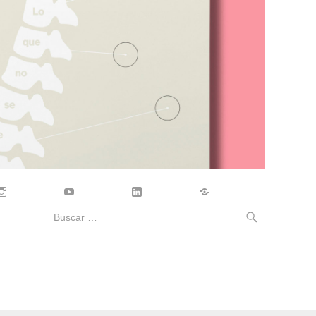
Instagram
YouTube
LinkedIn
Contacto
BUSCA
Buscar
por: