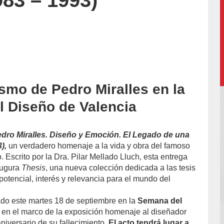
83 – 1993)
smo de Pedro Miralles en la
accion/
 Diseño de Valencia
dro Miralles. Diseño y Emoción. El Legado de una
3),
un verdadero homenaje a la vida y obra del famoso
 Escrito por la Dra. Pilar Mellado Lluch, esta entrega
augura
Thesis
, una nueva colección dedicada a las tesis
otencial, interés y relevancia para el mundo del
tado este martes 18 de septiembre en la
Semana del
, en el marco de la exposición homenaje al diseñador
niversario de su fallecimiento.
El acto tendrá lugar a