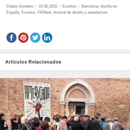
https://www.experimenta.es/author/chiara-
Chiara Giordano
Publicado
15.06.2015
Categorías
Eventos
Etiquetas
Barcelona
,
diseño en
giordano/
España
,
Eventos
,
FADfest
el
,
festival de diseño y arquitectura
Artículos Relacionados