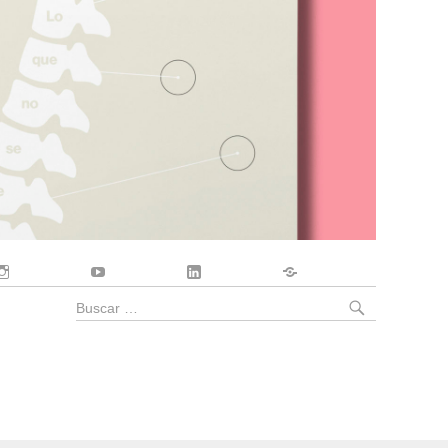
Instagram
YouTube
LinkedIn
Contacto
BUSCA
Buscar
por: