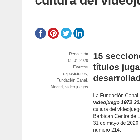
cultura del video
15 seccion
https://www.experimenta.es/author/red
Redacción
Publicado
09.01.2020
títulos jug
el
Categorías
Eventos
Etiquetas
exposiciones
,
desarrolla
Fundación Canal
,
Madrid
,
video juegos
La Fundación Canal 
videojuego 1972-20
cultura del videojue
Barbican Centre de L
31 de mayo de 2020 e
número 214.