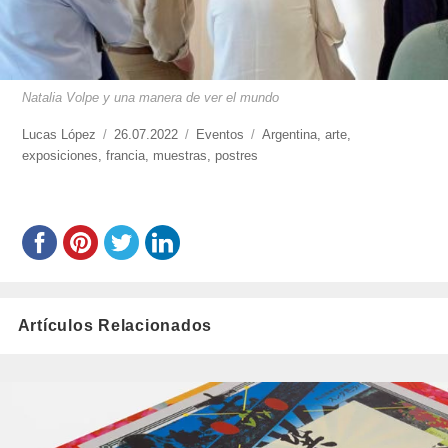
Natalia Volpe y una manera de ver el mundo
https://www.experimenta.es/author/lucas-
Lucas López
Publicado
26.07.2022
Categorías
Eventos
Etiquetas
Argentina
,
arte
,
lopez/
exposiciones
,
francia
el
,
muestras
,
postres
Artículos Relacionados