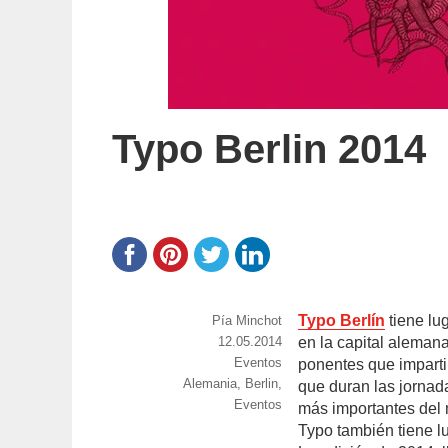
Typo Berlin 2014
Typo Berlín
tiene lu
https://www.experimenta.es/author/pia/
Pía Minchot
Publicado
12.05.2014
en la capital aleman
el
Categorías
Eventos
ponentes que impartir
Etiquetas
Alemania
,
Berlin
,
que duran las jornad
Eventos
más importantes del 
Typo también tiene l