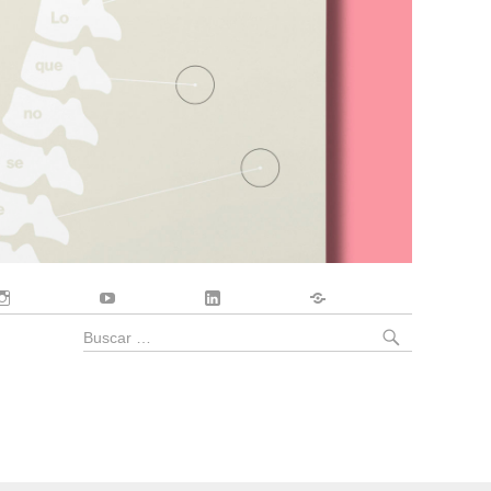
Instagram
YouTube
LinkedIn
Contacto
BUSCA
Buscar
por: