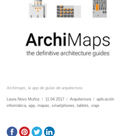
Archimaps, la app de guías de arquitectura
https://www.experimenta.es/author/laura-
Laura Novo Muñoz
Publicado
11.04.2017
Categorías
Arquitectura
Etiquetas
aplicación
novo-
informática
,
app
,
mapas
el
,
smartphones
,
tablets
,
viaje
munoz/