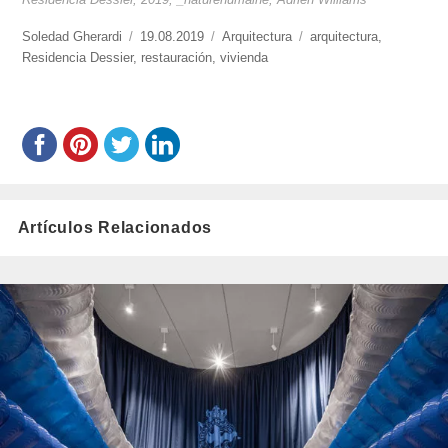
https://www.experimenta.es/author/soledad-
Soledad Gherardi
Publicado
19.08.2019
Categorías
Arquitectura
Etiquetas
arquitectura
,
gherardi/
Residencia Dessier
,
el
restauración
,
vivienda
Artículos Relacionados