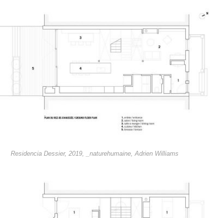
Residencia Dessier, 2019, _naturehumaine, Adrien Williams