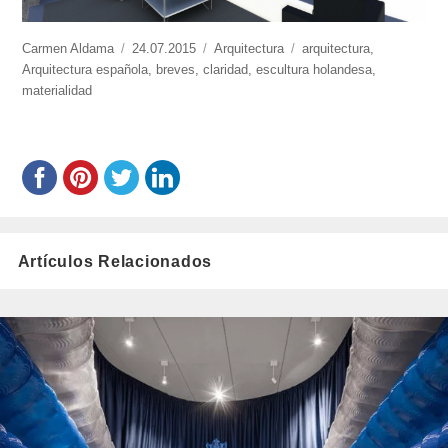
https://www.experimenta.es/author/carmen-
Carmen Aldama
Publicado
24.07.2015
Categorías
Arquitectura
Etiquetas
arquitectura
,
aldama/
Arquitectura española
el
,
breves
,
claridad
,
escultura holandesa
,
materialidad
Artículos Relacionados