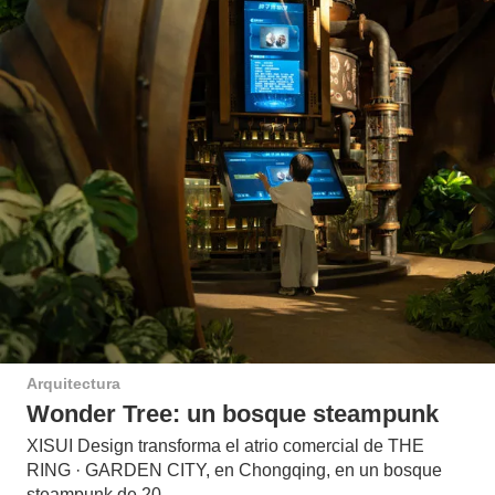
Arquitectura
Wonder Tree: un bosque steampunk
XISUI Design transforma el atrio comercial de THE
RING · GARDEN CITY, en Chongqing, en un bosque
steampunk de 20…