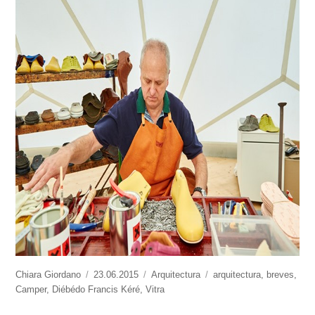
https://www.experimenta.es/author/chiara-
Chiara Giordano
Publicado
23.06.2015
Categorías
Arquitectura
Etiquetas
arquitectura
,
breves
,
giordano/
Camper
,
Diébédo Francis Kéré
el
,
Vitra