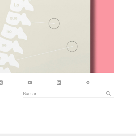
Instagram
YouTube
LinkedIn
Contacto
BUSCA
Buscar
por: