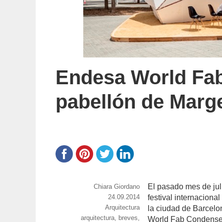
Endesa World Fab
pabellón de Marg
El pasado mes de juli
https://www.experimenta.es/author/chiara-
Chiara Giordano
giordano/
Publicado
24.09.2014
festival internaciona
Categorías
Arquitectura
el
la ciudad de Barcelo
Etiquetas
arquitectura
,
breves
,
World Fab Condenser