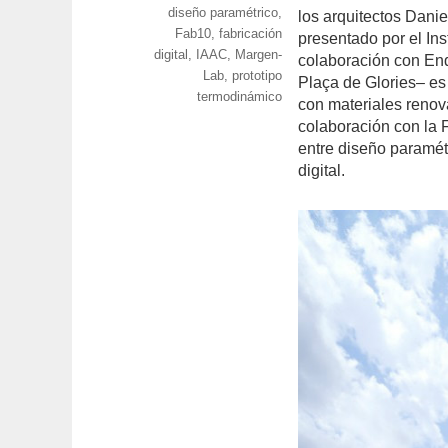
diseño paramétrico
,
los arquitectos Dani
Fab10
,
fabricación
presentado por el In
digital
,
IAAC
,
Margen-
colaboración con End
Lab
,
prototipo
Plaça de Glories– es
termodinámico
con materiales renov
colaboración con la 
entre diseño paramétr
digital.