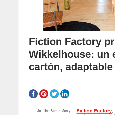
Fiction Factory p
Wikkelhouse: un 
cartón, adaptable
Fiction Factory
,
https://www.experimenta.es/author/joselina-
Joselina Berraz Montyn