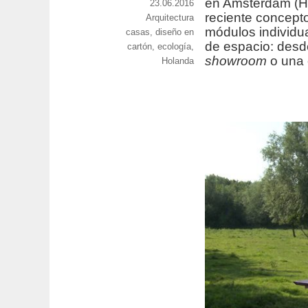
en Amsterdam (H
berraz-
Publicado
23.06.2016
reciente concept
montyn/
Categorías
Arquitectura
el
módulos individu
Etiquetas
casas
,
diseño en
de espacio: desd
cartón
,
ecología
,
showroom
o una 
Holanda