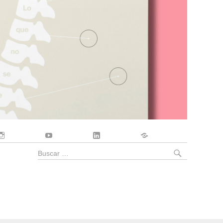
Instagram
YouTube
LinkedIn
Contacto
BUSCA
Buscar
por: