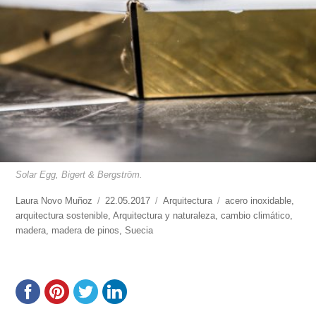
Solar Egg, Bigert & Bergström.
https://www.experimenta.es/author/laura-
Laura Novo Muñoz
Publicado
22.05.2017
Categorías
Arquitectura
Etiquetas
acero inoxidable
,
novo-
arquitectura sostenible
el
,
Arquitectura y naturaleza
,
cambio climático
,
munoz/
madera
,
madera de pinos
,
Suecia