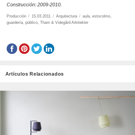
Construcción: 2009-2010.
https://www.experimenta.es/author/produccion/
Producción
Publicado
15.03.2011
Categorías
Arquitectura
Etiquetas
aula
,
estocolmo
,
guardería
,
público
el
,
Tham & Videgård Arkitekter
Artículos Relacionados