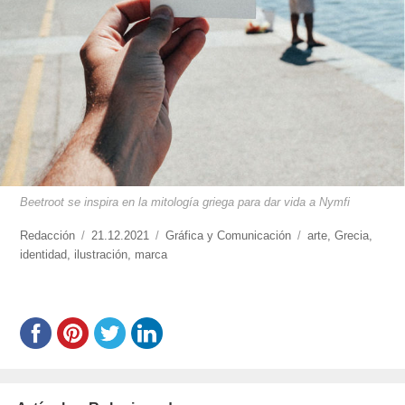
Beetroot se inspira en la mitología griega para dar vida a Nymfi
https://www.experimenta.es/author/redaccion/
Redacción
Publicado
21.12.2021
Categorías
Gráfica y Comunicación
Etiquetas
arte
,
Grecia
,
identidad
,
ilustración
el
,
marca