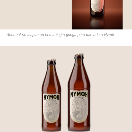
Beetroot se inspira en la mitología griega para dar vida a Nymfi