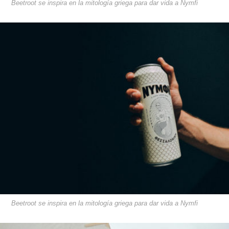
Beetroot se inspira en la mitología griega para dar vida a Nymfi
Beetroot se inspira en la mitología griega para dar vida a Nymfi