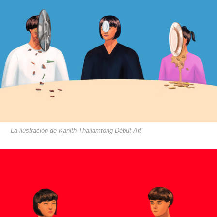
La ilustración de Kanith Thailamtong Début Art