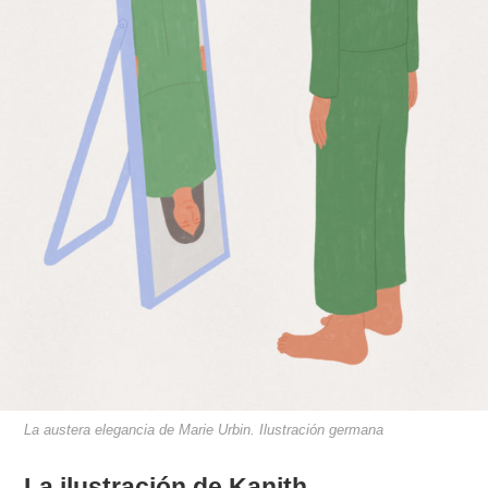
La austera elegancia de Marie Urbin. Ilustración germana
La ilustración de Kanith