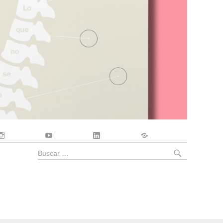
Instagram
YouTube
LinkedIn
Contacto
BUSCA
Buscar
por: