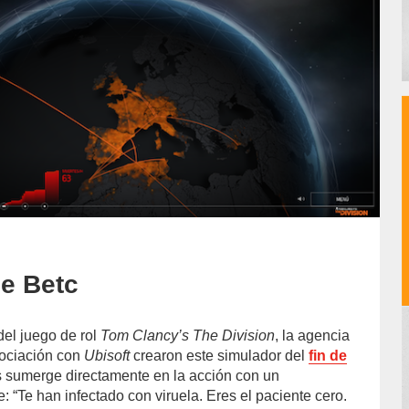
de Betc
del juego de rol
Tom Clancy’s The Division
, la agencia
ociación con
Ubisoft
crearon este simulador del
fin de
s sumerge directamente en la acción con un
: “Te han infectado con viruela. Eres el paciente cero.