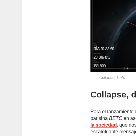
Collapse, Betc
Collapse, 
Para el lanzamiento 
parisina
BETC
en as
la sociedad
, que no
escalofriante mensaje