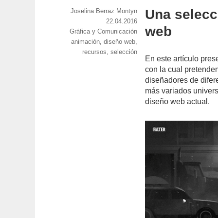
Una selecc
https://www.experimenta.es/author/joselina-
Joselina Berraz Montyn
berraz-
Publicado
22.04.2016
web
Categorías
Gráfica y Comunicación
montyn/
el
Etiquetas
animación
,
diseño web
,
recursos
,
selección
En este artículo pr
con la cual pretende
diseñadores de difer
más variados univers
diseño web actual.