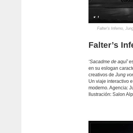
Falter’s Inferno, Jun
Falter’s In
‘Sacadme de aquí’
e
en su eslogan caracte
creativos de
Jung vo
Un viaje interactivo 
moderno. Agencia: Ju
Ilustración: Salon Al