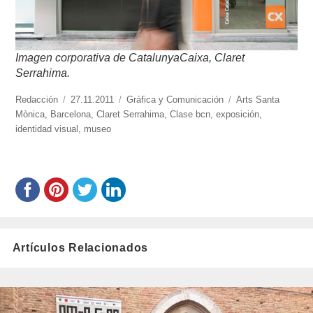
Imagen corporativa de CatalunyaCaixa, Claret
Serrahima.
https://www.experimenta.es/author/redaccion/
Redacción
Publicado
27.11.2011
Categorías
Gráfica y Comunicación
Etiquetas
Arts Santa
Mònica
,
Barcelona
el
,
Claret Serrahima
,
Clase bcn
,
exposición
,
identidad visual
,
museo
Artículos Relacionados