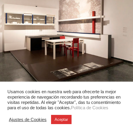
Usamos cookies en nuestra web para ofrecerte la mejor
Industrial
experiencia de navegación recordando tus preferencias en
Las pioneras del diseño de cocinas
visitas repetidas. Al elegir "Aceptar", das tu consentimiento
para el uso de todas las cookies.
Política de Cookies
El Museo Nacional de Artes Decorativas explora cómo
diseñadoras y arquitectas transformaron la cocina
Ajustes de Cookies
Aceptar
moderna entre los siglos XIX y…