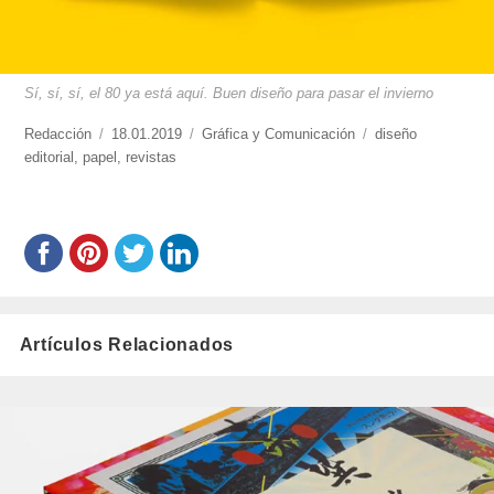
Sí, sí, sí, el 80 ya está aquí. Buen diseño para pasar el invierno
https://www.experimenta.es/author/redaccion/
Redacción
Publicado
18.01.2019
Categorías
Gráfica y Comunicación
Etiquetas
diseño
editorial
,
papel
el
,
revistas
Artículos Relacionados