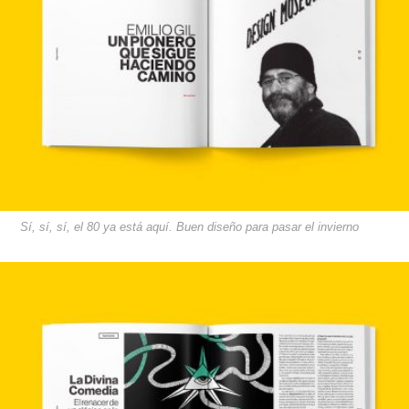
Sí, sí, sí, el 80 ya está aquí. Buen diseño para pasar el invierno