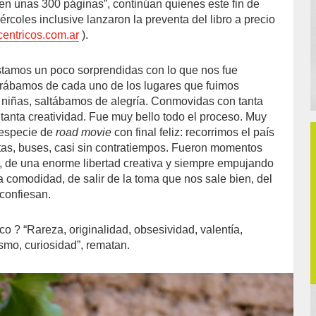
 en unas 300 páginas”, continúan quienes este fin de
rcoles inclusive lanzaron la preventa del libro a precio
entricos.com.ar
).
stamos un poco sorprendidas con lo que nos fue
ábamos de cada uno de los lugares que fuimos
niñas, saltábamos de alegría. Conmovidas con tanta
 tanta creatividad. Fue muy bello todo el proceso. Muy
 especie de
road movie
con final feliz: recorrimos el país
as, buses, casi sin contratiempos. Fueron momentos
d, de una enorme libertad creativa y siempre empujando
la comodidad, de salir de la toma que nos sale bien, del
confiesan.
o ? “Rareza, originalidad, obsesividad, valentía,
smo, curiosidad”, rematan.