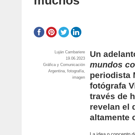
muchos
Un adelant
https://www.experimenta.es/author/lujan-
Luján Cambariere
cambariere/
Publicado
19.06.2023
mundos co
Categorías
Gráfica y Comunicación
el
Etiquetas
Argentina
,
fotografía
,
periodista
imagen
fotógrafa V
través de h
revelan el
altamente c
La idea o concepto de