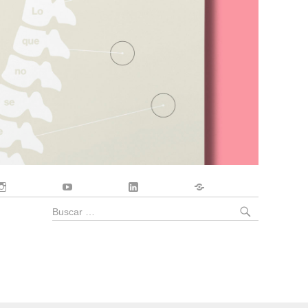
Instagram
YouTube
LinkedIn
Contacto
BUSCA
Buscar
por: