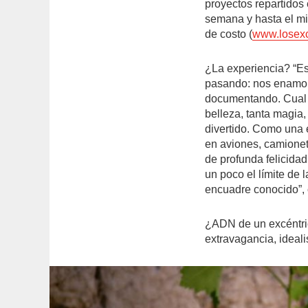
proyectos repartidos
semana y hasta el mié
de costo (
www.losexc
¿La experiencia? “E
pasando: nos enamor
documentando. Cual 
belleza, tanta magia,
divertido. Como una
en aviones, camionet
de profunda felicida
un poco el límite de 
encuadre conocido”, 
¿ADN de un excéntric
extravagancia, ideali