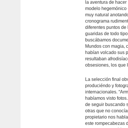
la aventura de hacer 
modelo hegemónico 
muy natural anotando
cronograma rudimentar
diferentes puntos de 
guaridas de todo tipo
buscábamos document
Mundos con magia, c
habían volcado sus 
resultaban afrodisíac
obsesiones, los que l
La selección final o
produciéndo y fotogra
internacionales. “A
habíamos visto fotos
de seguir buscando s
otras que no conocí
propietario nos habl
este rompecabezas de