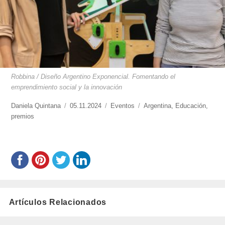
Robbina / Diseño Argentino Exponencial. Fomentando el
emprendimiento social y la innovación
https://www.experimenta.es/author/daniela-
Daniela Quintana
Publicado
05.11.2024
Categorías
Eventos
Etiquetas
Argentina
,
Educación
,
quintana/
premios
el
Artículos Relacionados