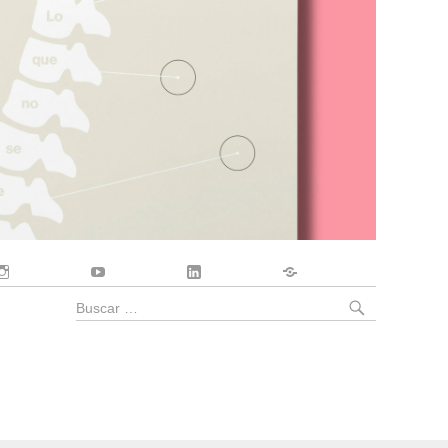
Instagram
YouTube
LinkedIn
Contacto
BUSCA
Buscar
por: