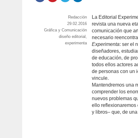
La Editorial Experime
https://www.experimenta.es/author/red
Redacción
Publicado
29.02.2016
revista una nueva eta
Categorías
Gráfica y Comunicación
el
comunicación que art
Etiquetas
diseño editorial
,
necesario reencontra
experimenta
Experimenta
: ser el
diseñadores, estudia
de educación, de pro
todos ellos actores 
de personas con un 
vincule.
Mantendremos una mir
comprender los enor
nuevos problemas que
ello reflexionaremos
y libros– que, de un