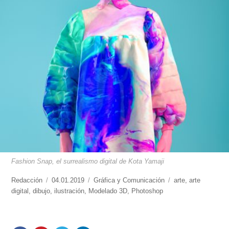
Fashion Snap, el surrealismo digital de Kota Yamaji
https://www.experimenta.es/author/redaccion/
Redacción
Publicado
04.01.2019
Categorías
Gráfica y Comunicación
Etiquetas
arte
,
arte
digital
,
dibujo
,
el
ilustración
,
Modelado 3D
,
Photoshop