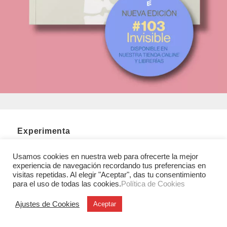
Experimenta
C/ Investigación, 7
Usamos cookies en nuestra web para ofrecerte la mejor
28906 Getafe (Madrid)
experiencia de navegación recordando tus preferencias en
T. +34 91 6846116
visitas repetidas. Al elegir "Aceptar", das tu consentimiento
para el uso de todas las cookies.
Política de Cookies
Legales
Ajustes de Cookies
Aviso legal
Aceptar
Condiciones Generales de Uso y Venta