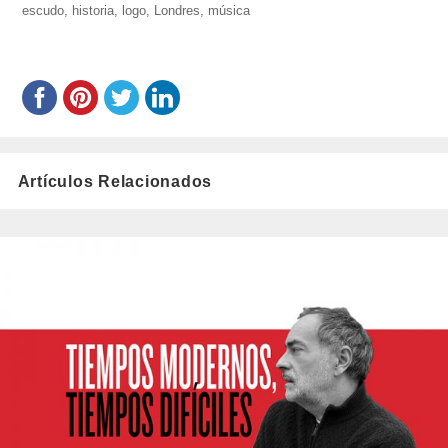
berraz-
escudo
,
historia
,
logo
,
Londres
el
,
música
montyn/
Artículos Relacionados