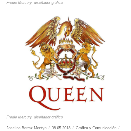
Fredie Mercury, diseñador gráfico
Fredie Mercury, diseñador gráfico
https://www.experimenta.es/author/joselina-
Joselina Berraz Montyn
Publicado
08.05.2018
Categorías
Gráfica y Comunicación
Etiqu