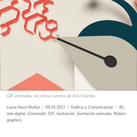
GIF animados, los micro cuentos de Edu Fuentes
https://www.experimenta.es/author/laura-
Laura Novo Muñoz
Publicado
09.03.2017
Categorías
Gráfica y Comunicación
Etiquetas
3D
,
novo-
arte digital
,
Cinema4d
,
el
GIF
,
ilustración
,
ilustración animada
,
Motion
munoz/
graphics