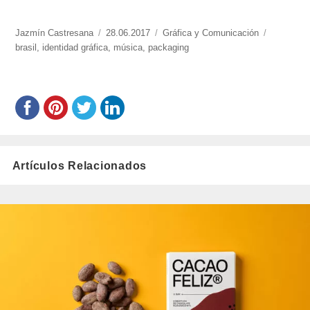
https://www.experimenta.es/author/jazmin-
Jazmín Castresana
Publicado
28.06.2017
Categorías
Gráfica y Comunicación
Etiquetas
castresana/
brasil
,
identidad gráfica
el
,
música
,
packaging
Artículos Relacionados