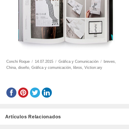
https://www.experimenta.es/author/conchi-
Conchi Roque
Publicado
14.07.2015
Categorías
Gráfica y Comunicación
Etiquetas
breves
,
roque/
China
,
diseño
,
Gráfica y comunicación
el
,
libros
,
Viction:ary
Artículos Relacionados