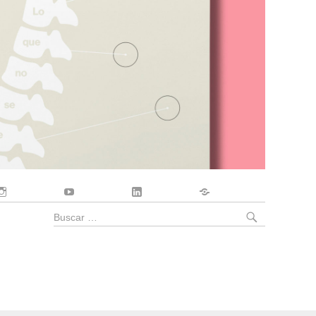
Instagram
YouTube
LinkedIn
Contacto
BUSCA
Buscar
por: