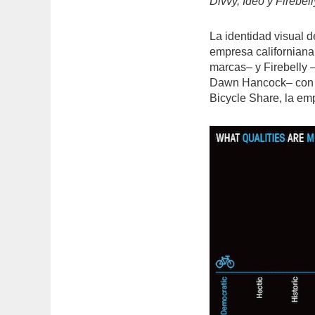
Divvy, Ideo y Firebell
La identidad visual d
empresa californiana
marcas– y Firebelly 
Dawn Hancock– con e
Bicycle Share, la em