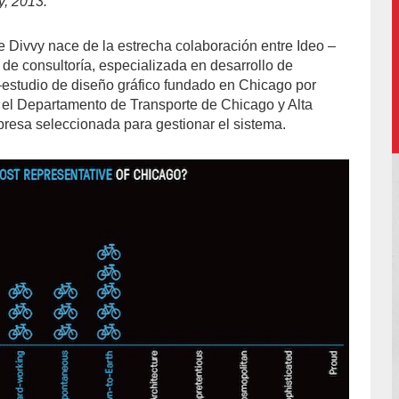
y, 2013.
e Divvy nace de la estrecha colaboración entre Ideo –
 de consultoría, especializada en desarrollo de
–estudio de diseño gráfico fundado en Chicago por
l Departamento de Transporte de Chicago y Alta
presa seleccionada para gestionar el sistema.