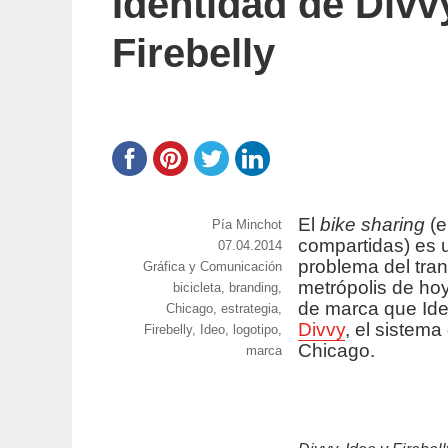
Identidad de Divvy
Firebelly
El
bike sharing
(e
https://www.experimenta.es/author/pia/
Pía Minchot
compartidas) es u
Publicado
07.04.2014
problema del tra
Categorías
Gráfica y Comunicación
el
metrópolis de hoy
Etiquetas
bicicleta
,
branding
,
de marca que Ide
Chicago
,
estrategia
,
Divvy
, el sistema
Firebelly
,
Ideo
,
logotipo
,
Chicago.
marca