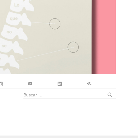
Instagram
YouTube
LinkedIn
Contacto
BUSCA
Buscar
por: