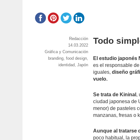
Todo simpl
https://www.experimenta.es/author/red
Redacción
Publicado
14.03.2022
Categorías
Gráfica y Comunicación
el
El estudio japonés
Etiquetas
branding
,
food design
,
identidad
,
Japón
es el responsable de
iguales,
diseño gráf
vuelo.
Se trata de Kininal
,
ciudad japonesa de U
menor) de pasteles c
manzanas, fresas o k
Aunque al tratarse 
poco habitual, la pr