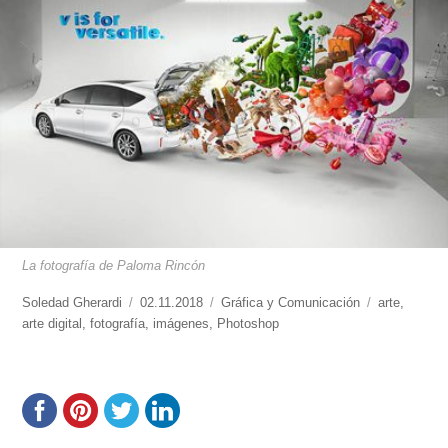
La fotografía de Paloma Rincón
https://www.experimenta.es/author/soledad-
Soledad Gherardi
Publicado
02.11.2018
Categorías
Gráfica y Comunicación
Etiquetas
arte
,
gherardi/
arte digital
,
fotografía
el
,
imágenes
,
Photoshop