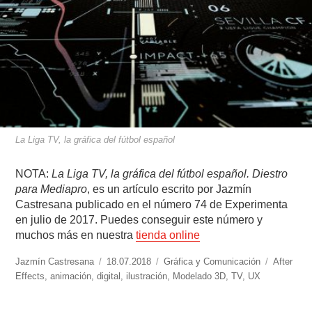
La Liga TV, la gráfica del fútbol español
NOTA:
La Liga TV, la gráfica del fútbol español. Diestro
para Mediapro
, es un artículo escrito por Jazmín
Castresana publicado en el número 74 de Experimenta
en julio de 2017. Puedes conseguir este número y
muchos más en nuestra
tienda online
https://www.experimenta.es/author/jazmin-
Jazmín Castresana
Publicado
18.07.2018
Categorías
Gráfica y Comunicación
Etiquetas
After
castresana/
Effects
,
animación
,
digital
el
,
ilustración
,
Modelado 3D
,
TV
,
UX