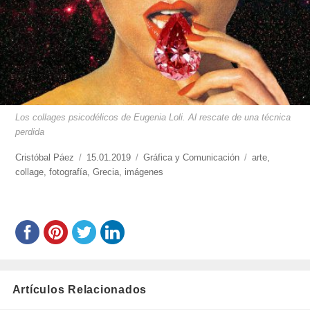
Los collages psicodélicos de Eugenia Loli. Al rescate de una técnica
perdida
https://www.experimenta.es/author/cristobal-
Cristóbal Páez
Publicado
15.01.2019
Categorías
Gráfica y Comunicación
Etiquetas
arte
,
paez/
collage
,
fotografía
el
,
Grecia
,
imágenes
Artículos Relacionados