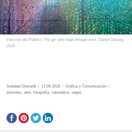
Elección del Público: The girl who leapt through time, Daniel Cheung,
2018
https://www.experimenta.es/author/soledad-
Soledad Gherardi
Publicado
13.09.2018
Categorías
Gráfica y Comunicación
Etiquetas
gherardi/
animales
,
arte
,
fotografía
el
,
naturaleza
,
viajes