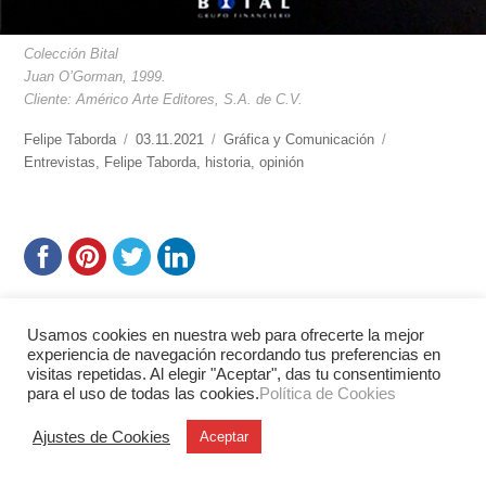
Colección Bital
Juan O’Gorman, 1999.
Cliente: Américo Arte Editores, S.A. de C.V.
https://www.experimenta.es/author/felipe-
Felipe Taborda
Publicado
03.11.2021
Categorías
Gráfica y Comunicación
Etiquetas
taborda/
Entrevistas
,
Felipe Taborda
el
,
historia
,
opinión
Usamos cookies en nuestra web para ofrecerte la mejor
Artículos Relacionados
experiencia de navegación recordando tus preferencias en
visitas repetidas. Al elegir "Aceptar", das tu consentimiento
para el uso de todas las cookies.
Política de Cookies
Ajustes de Cookies
Aceptar