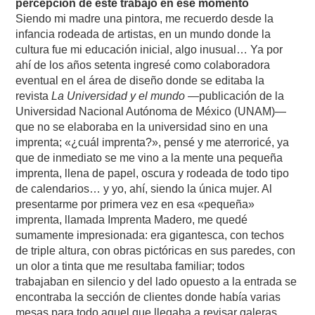
percepción de este trabajo en ese momento
Siendo mi madre una pintora, me recuerdo desde la
infancia rodeada de artistas, en un mundo donde la
cultura fue mi educación inicial, algo inusual… Ya por
ahí de los años setenta ingresé como colaboradora
eventual en el área de diseño donde se editaba la
revista
La Universidad y el mundo
—publicación de la
Universidad Nacional Autónoma de México (UNAM)—
que no se elaboraba en la universidad sino en una
imprenta; «¿cuál imprenta?», pensé y me aterroricé, ya
que de inmediato se me vino a la mente una pequeña
imprenta, llena de papel, oscura y rodeada de todo tipo
de calendarios… y yo, ahí, siendo la única mujer. Al
presentarme por primera vez en esa «pequeña»
imprenta, llamada Imprenta Madero, me quedé
sumamente impresionada: era gigantesca, con techos
de triple altura, con obras pictóricas en sus paredes, con
un olor a tinta que me resultaba familiar; todos
trabajaban en silencio y del lado opuesto a la entrada se
encontraba la sección de clientes donde había varias
mesas para todo aquel que llegaba a revisar galeras,