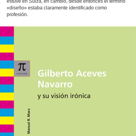
estuve en Suiza, en cambio, desde entonces el término
«diseño» estaba claramente identificado como
profesión.