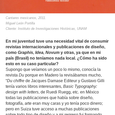
Cantares mexicanos, 2011.
Miguel León Portilla
Cliente: Instituto de Investigaciones Históricas, UNAM
En mi juventud tuve una necesidad vital de consumir
revistas internacionales y publicaciones de diseño,
como
Graphis, Idea, Novum
y otras, ya que en mi
país (Brasil) no teníamos nada local. ¿Cómo ha sido
esto en su caso particular?
Supongo que veíamos un poco lo mismo, conocía la
revista
Du
porque en Madero la revisábamos mucho,
“
Du chiffre
de Jacques Damase Editeur y Gustavo Gilli
tenía varios libros interesantes,
Basic Typography:
design with letters
, de Ruedi Ruegg, etc. en México
todas las publicaciones que había sobre diseño,
fotografía, arte eran muy caras y yo tenía poco dinero;
pero en Suiza tuve acceso a muchas publicaciones
sobre todo tipo de diseño y a mi regreso fui formando