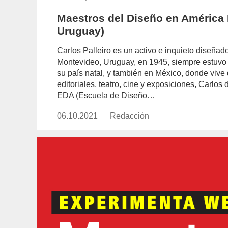
Maestros del Diseño en América L
Uruguay)
Carlos Palleiro es un activo e inquieto diseñador
Montevideo, Uruguay, en 1945, siempre estuvo i
su país natal, y también en México, donde viv
editoriales, teatro, cine y exposiciones, Carlos
EDA (Escuela de Diseño…
06.10.2021
Publicado
Redacción
https://www.experimenta.es/aut
el