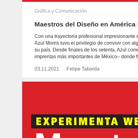
Gráfica y Comunicación
Maestros del Diseño en América L
Con una trayectoria profesional impresionante e
Azul Morris tuvo el privilegio de convivir con
su país. Desde finales de los setenta, Azul co
imprentas más importantes de México– donde f
03.11.2021
Publicado
Felipe Taborda
https://www.experimenta.es/auth
el
taborda/