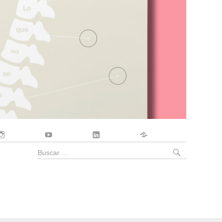
Instagram
YouTube
LinkedIn
Contacto
BUSCA
Buscar
por: