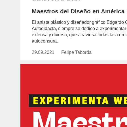
Maestros del Diseño en América 
El artista plástico y diseñador gráfico Edgard
Autodidacta, siempre se dedico a experimentar 
extensa y diversa, que atraviesa todas las corri
autocensura.
29.09.2021
Publicado
Felipe Taborda
https://www.experimenta.es/auth
el
taborda/