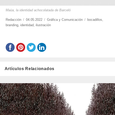
Maüa, la identidad achocolatada de Barceló
https://www.experimenta.es/author/redaccion/
Redacción
Publicado
04.05.2022
Categorías
Gráfica y Comunicación
Etiquetas
bocadillos
,
branding
,
identidad
el
,
ilustración
Artículos Relacionados