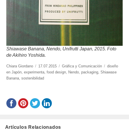
Shiawase Banana, Nendo, Unifrutti Japan, 2015. Foto
de Akihiro Yoshida.
https://www.experimenta.es/author/chiara-
Chiara Giordano
Publicado
17.07.2015
Categorías
Gráfica y Comunicación
Etiquetas
diseño
giordano/
en Japón
,
experimenta
el
,
food design
,
Nendo
,
packaging
,
Shiawase
Banana
,
sostenibilidad
Artículos Relacionados