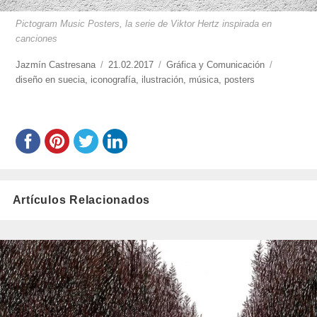
Pictogram Music Posters, la serie de Viktor Hertz inspirada en
canciones
https://www.experimenta.es/author/jazmin-
Jazmín Castresana
Publicado
21.02.2017
Categorías
Gráfica y Comunicación
Etiquetas
castresana/
diseño en suecia
,
iconografía
el
,
ilustración
,
música
,
posters
Artículos Relacionados