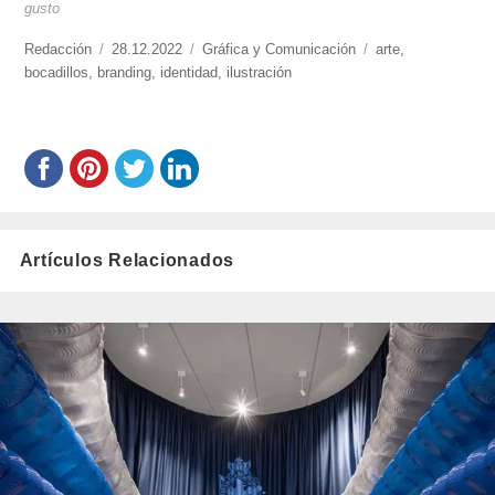
gusto
https://www.experimenta.es/author/redaccion/
Redacción
Publicado
28.12.2022
Categorías
Gráfica y Comunicación
Etiquetas
arte
,
bocadillos
,
branding
el
,
identidad
,
ilustración
Artículos Relacionados