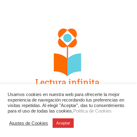
Usamos cookies en nuestra web para ofrecerte la mejor
experiencia de navegación recordando tus preferencias en
visitas repetidas. Al elegir "Aceptar", das tu consentimiento
Facebook
Twitter
Instagram
para el uso de todas las cookies.
Política de Cookies
YouTube
LinkedIn
Contacto
Ajustes de Cookies
Aceptar
BU
Buscar