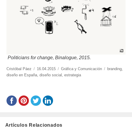
Politicians for change, Binalogue, 2015.
https://www.experimenta.es/author/cristobal-
Cristóbal Páez
Publicado
16.04.2015
Categorías
Gráfica y Comunicación
Etiquetas
branding
,
paez/
diseño en España
el
,
diseño social
,
estrategia
Artículos Relacionados