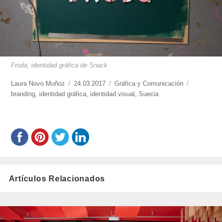
Froda, identidad gráfica de Snack
https://www.experimenta.es/author/laura-
Laura Novo Muñoz
Publicado
24.03.2017
Categorías
Gráfica y Comunicación
Etiquetas
novo-
branding
,
identidad gráfica
el
,
identidad visual
,
Suecia
munoz/
Artículos Relacionados