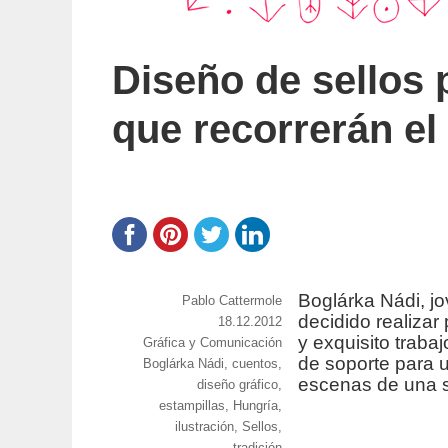
Diseño de sellos
que recorrerán e
Boglárka Nádi, jo
https://www.experimenta.es/author/Pablo%20
Pablo Cattermole
decidido realizar 
Publicado
18.12.2012
y exquisito trabaj
Categorías
Gráfica y Comunicación
el
de soporte para 
Etiquetas
Boglárka Nádi
,
cuentos
,
escenas de una s
diseño gráfico
,
estampillas
,
Hungría
,
ilustración
,
Sellos
,
tradición