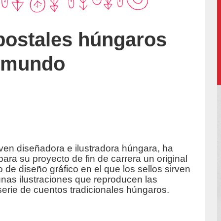
 postales húngaros
l mundo
ven diseñadora e ilustradora húngara, ha
Cattermole/
para su proyecto de fin de carrera un original
o de diseño gráfico en el que los sellos sirven
unas ilustraciones que reproducen las
erie de cuentos tradicionales húngaros.