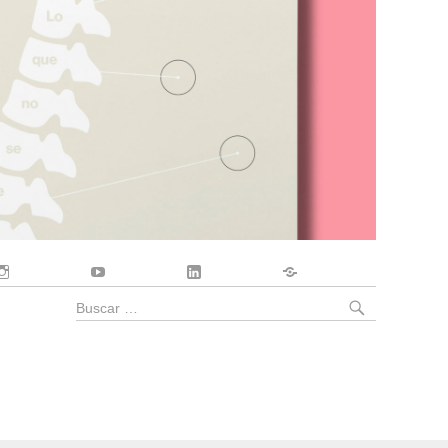
Instagram
YouTube
LinkedIn
Contacto
BUSCA
Buscar
por: