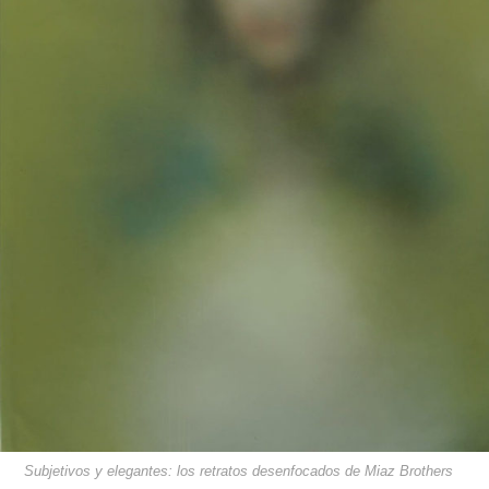
Subjetivos y elegantes: los retratos desenfocados de Miaz Brothers